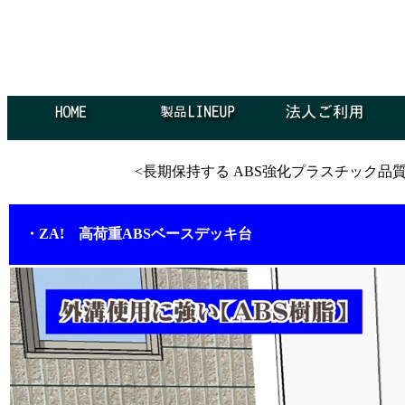
<長期保持する ABS強化プラスチック品
・ZA! 高荷重ABSベースデッキ台